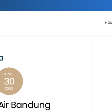
HO
g
APRIL
30
2025
Air Bandung