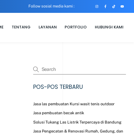
Follow sosial media kami :
Instagram
Facebook
Tiktok
Youtube
ME
TENTANG
LAYANAN
PORTFOLIO
HUBUNGI KAMI
POS-POS TERBARU
Jasa las pembuatan Kursi wasit tenis outdoor
Jasa pembuatan becak antik
Solusi Tukang Las Listrik Terpercaya di Bandung
Jasa Pengecatan & Renovasi Rumah, Gedung, dan