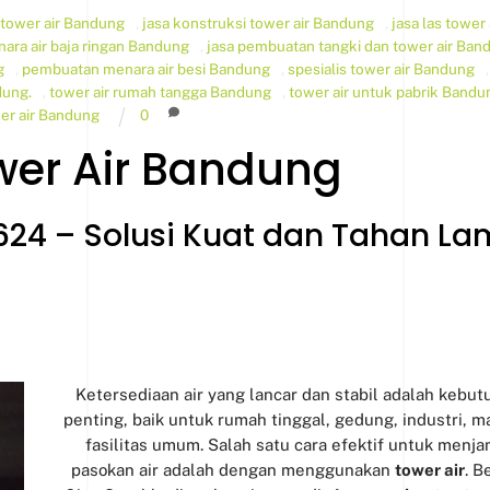
tower air Bandung
,
jasa konstruksi tower air Bandung
,
jasa las tower 
ara air baja ringan Bandung
,
jasa pembuatan tangki dan tower air Ban
g
,
pembuatan menara air besi Bandung
,
spesialis tower air Bandung
dung.
,
tower air rumah tangga Bandung
,
tower air untuk pabrik Bandu
wer air Bandung
0
er Air Bandung
624 – Solusi Kuat dan Tahan L
Ketersediaan air yang lancar dan stabil adalah kebu
penting, baik untuk rumah tinggal, gedung, industri, 
fasilitas umum. Salah satu cara efektif untuk menja
pasokan air adalah dengan menggunakan
tower air
. B