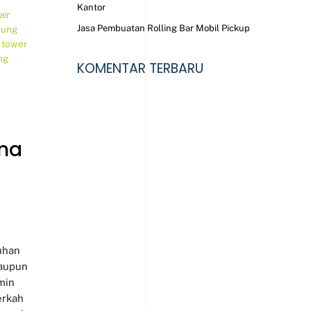
Kantor
air
Jasa Pembuatan Rolling Bar Mobil Pickup
dung
,
,
tower
ng
,
KOMENTAR TERBARU
ama
tuhan
maupun
min
erkah