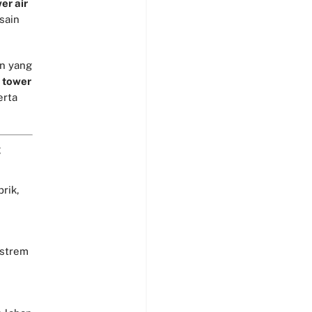
er air
sain
n yang
 tower
erta
:
rik,
kstrem