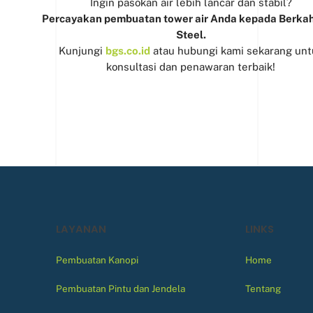
Ingin pasokan air lebih lancar dan stabil?
Percayakan pembuatan tower air Anda kepada Berkah
Steel.
Kunjungi
bgs.co.id
atau hubungi kami sekarang unt
konsultasi dan penawaran terbaik!
LAYANAN
LINKS
Pembuatan Kanopi
Home
Pembuatan Pintu dan Jendela
Tentang