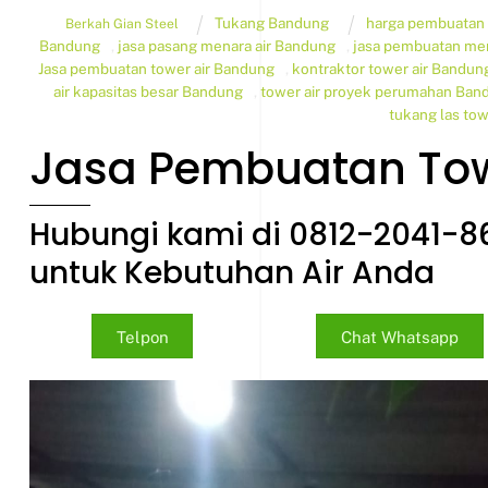
Tukang Bandung
harga pembuatan 
Berkah Gian Steel
Bandung
,
jasa pasang menara air Bandung
,
jasa pembuatan men
Jasa pembuatan tower air Bandung
,
kontraktor tower air Bandun
air kapasitas besar Bandung
,
tower air proyek perumahan Ban
tukang las to
Jasa Pembuatan Tow
Hubungi kami di 0812-2041-8
untuk Kebutuhan Air Anda
Telpon
Chat Whatsapp