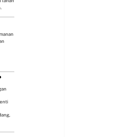
n lahan
.
amanan
an
?
gan
enti
dang,