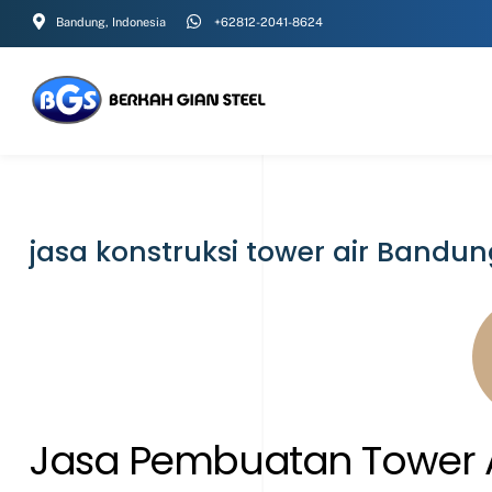
Skip
Bandung, Indonesia
+62812-2041-8624
to
content
jasa konstruksi tower air Bandun
Jasa Pembuatan Tower 